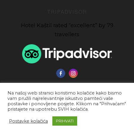
TRIPADVISOR
Hotel Kaštil rated “excellent” by 79
travellers
Na našoj web stranici koristimo kolačiće kako bismo
vam pružili najrelevantnije iskustvo pamteći vaše
Uvjeti korištenja
Politika privatnosti
postavke i ponovljene posjete. Klikom na "Prihvaćam"
pristajete na upotrebu SVIH kolačića.
Impressum
Reklamacije i prigovori
© 2025 Copyright Hotel Kaštil - Development
Postavke kolačića
PRIHVATI
support by