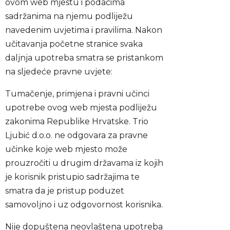
ovom web mjestu i podacima
sadržanima na njemu podliježu
navedenim uvjetima i pravilima. Nakon
učitavanja početne stranice svaka
daljnja upotreba smatra se pristankom
na sljedeće pravne uvjete:
Tumačenje, primjena i pravni učinci
upotrebe ovog web mjesta podliježu
zakonima Republike Hrvatske. Trio
Ljubić d.o.o. ne odgovara za pravne
učinke koje web mjesto može
prouzročiti u drugim državama iz kojih
je korisnik pristupio sadržajima te
smatra da je pristup poduzet
samovoljno i uz odgovornost korisnika.
Nije dopuštena neovlaštena upotreba