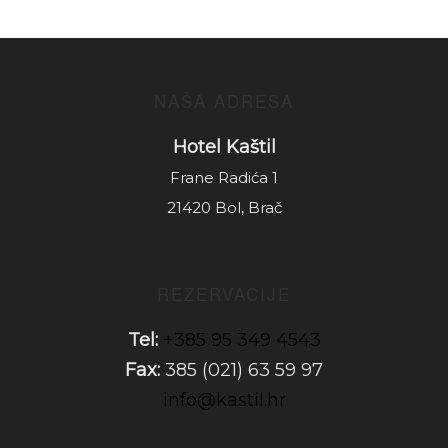
NAŠA ADRESA
Hotel Kaštil
Frane Radića 1
21420 Bol, Brač
REZERVACIJE
Tel:
+385 95 349 4543
Fax:
385 (021) 63 59 97
info@kastil.hr