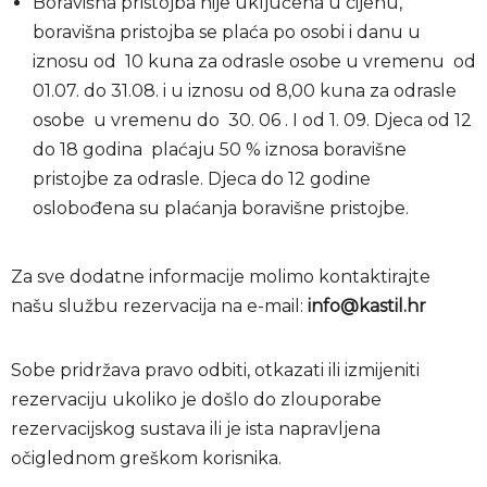
Boravišna pristojba nije uključena u cijenu,
boravišna pristojba se plaća po osobi i danu u
iznosu od 10 kuna za odrasle osobe u vremenu od
01.07. do 31.08. i u iznosu od 8,00 kuna za odrasle
osobe u vremenu do 30. 06 . I od 1. 09. Djeca od 12
do 18 godina plaćaju 50 % iznosa boravišne
pristojbe za odrasle. Djeca do 12 godine
oslobođena su plaćanja boravišne pristojbe.
Za sve dodatne informacije molimo kontaktirajte
našu službu rezervacija na e-mail:
info@kastil.hr
Sobe pridržava pravo odbiti, otkazati ili izmijeniti
rezervaciju ukoliko je došlo do zlouporabe
rezervacijskog sustava ili je ista napravljena
očiglednom greškom korisnika.