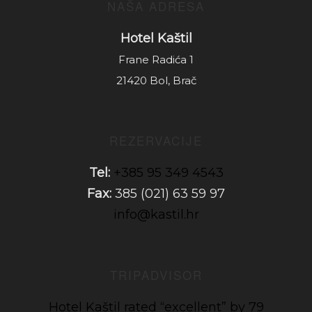
NAŠA ADRESA
Hotel Kaštil
Frane Radića 1
21420 Bol, Brač
REZERVACIJE
Tel:
+385 95 349 4543
Fax:
385 (021) 63 59 97
info@kastil.hr
TRIPADVISOR
Hotel Kaštil rated “excellent” by 79