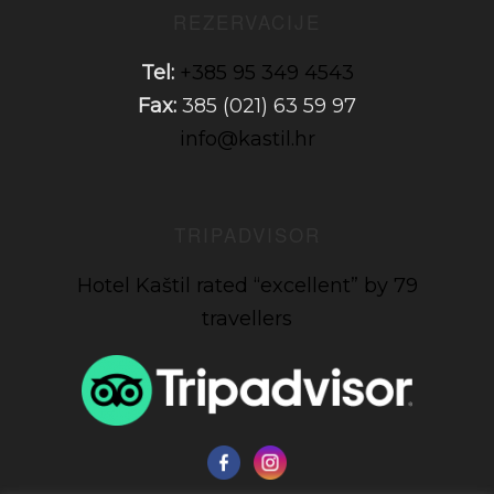
REZERVACIJE
Tel:
+385 95 349 4543
Fax:
385 (021) 63 59 97
info@kastil.hr
TRIPADVISOR
Hotel Kaštil rated “excellent” by 79
travellers